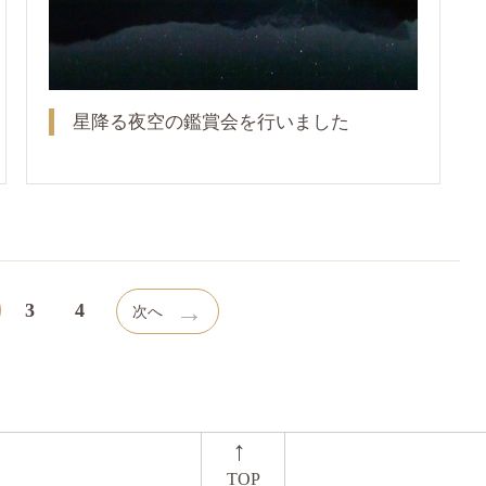
星降る夜空の鑑賞会を行いました
→
3
4
次へ
←
TOP