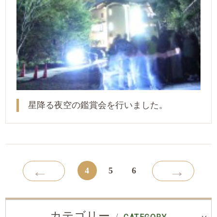
星降る夜空の鑑賞会を行いました。
←
→
4
5
6
カテゴリー