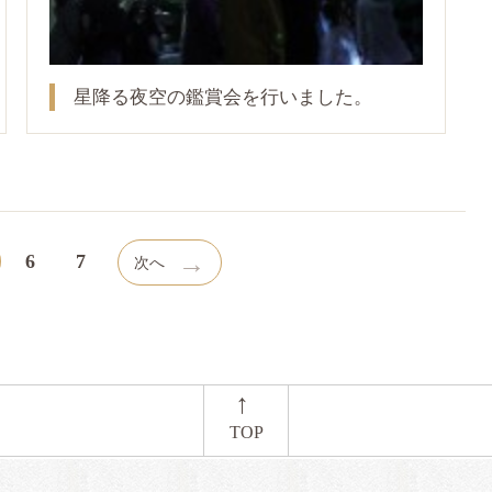
星降る夜空の鑑賞会を行いました。
→
6
7
次へ
←
TOP