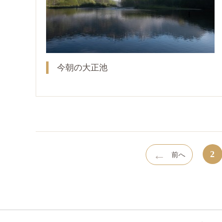
今朝の大正池
←
2
前へ