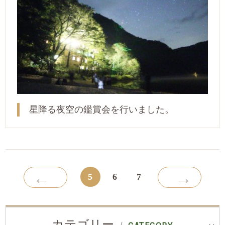
星降る夜空の鑑賞会を行いました。
←
→
5
6
7
カテゴリー