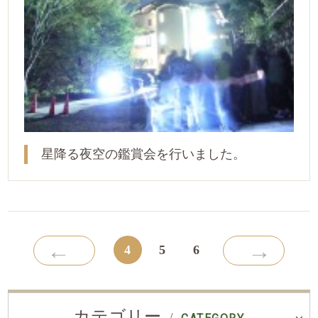
星降る夜空の鑑賞会を行いました。
←
→
4
5
6
カテゴリー