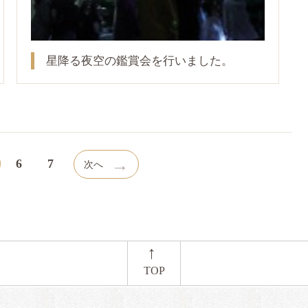
星降る夜空の鑑賞会を行いました。
→
6
7
次へ
←
TOP