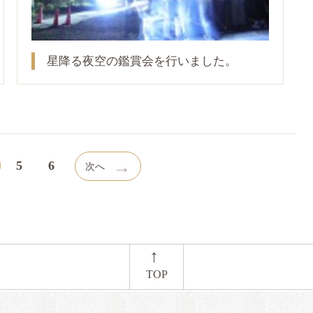
星降る夜空の鑑賞会を行いました。
→
5
6
次へ
←
TOP