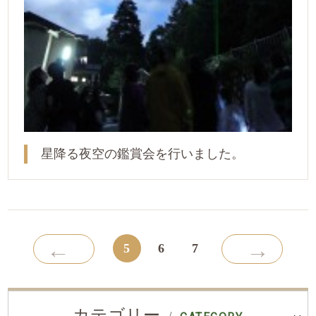
星降る夜空の鑑賞会を行いました。
←
→
5
6
7
カテゴリー