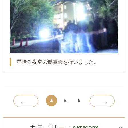
星降る夜空の鑑賞会を行いました。
←
→
4
5
6
カテゴリー