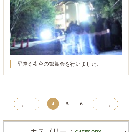
星降る夜空の鑑賞会を行いました。
←
→
4
5
6
カテゴリー