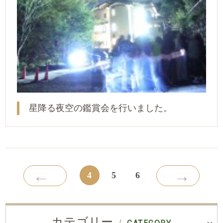
星降る夜空の鑑賞会を行いました。
←
→
4
5
6
カテゴリー