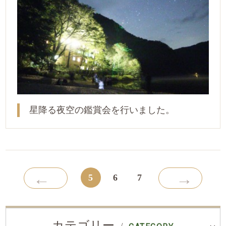
星降る夜空の鑑賞会を行いました。
←
→
5
6
7
カテゴリー