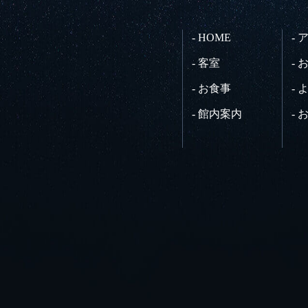
- HOME
-
- 客室
-
- お食事
-
- 館内案内
-